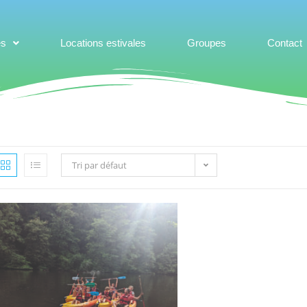
es
Locations estivales
Groupes
Contact
Tri par défaut